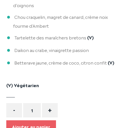
d’oignons
Chou craquelin, magret de canard, crème noix
fourme d’Ambert
Tartelette des maraîchers bretons
(V)
Daikon au crabe, vinaigrette passion
Betterave jaune, crème de coco, citron confit
(V)
(V) Végétarien
Quantité
-
+
Ajouter au panier