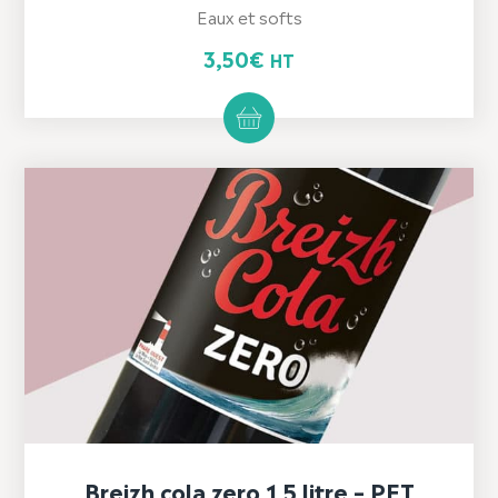
Eaux et softs
3,50
€
HT
Breizh cola zero 1,5 litre – PET