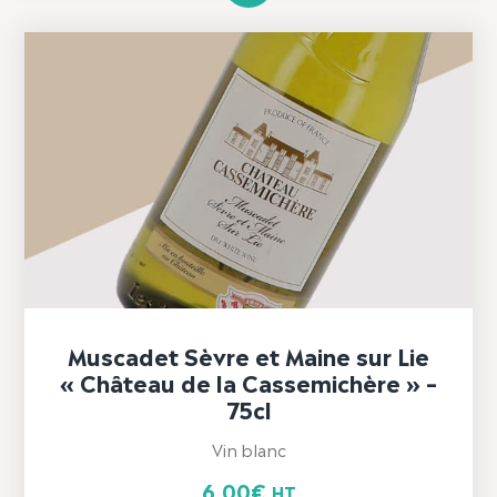
Muscadet Sèvre et Maine sur Lie
« Château de la Cassemichère » –
75cl
Vin blanc
6,00
€
HT