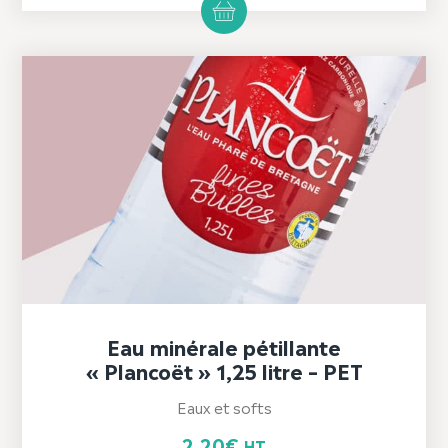
Eau minérale pétillante
« Plancoët » 1,25 litre – PET
Eaux et softs
2,20
€
HT